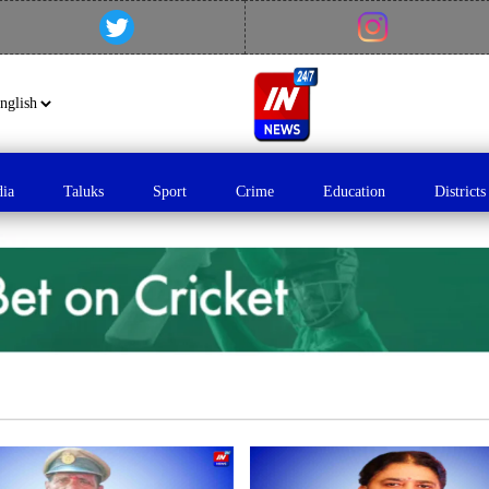
dia
Taluks
Sport
Crime
Education
Districts