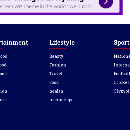
rtainment
Lifestyle
Sport
wood
Beauty
Nationa
ood
Fashion
Interna
ood
Travel
Footbal
Food
Cricket
sion
health
Olympi
ure
technology