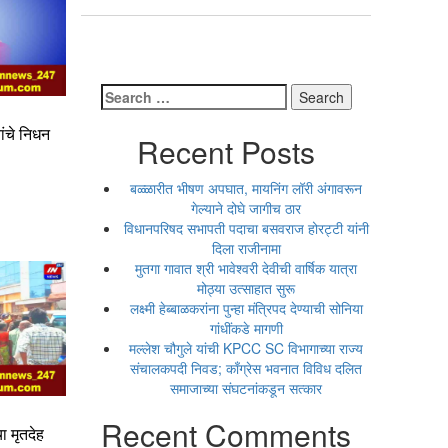
Search
for:
ांचे निधन
Recent Posts
बळ्ळारीत भीषण अपघात, मायनिंग लॉरी अंगावरून
गेल्याने दोघे जागीच ठार
विधानपरिषद सभापती पदाचा बसवराज होरट्टी यांनी
दिला राजीनामा
मुतगा गावात श्री भावेश्वरी देवीची वार्षिक यात्रा
मोठ्या उत्साहात सुरू
लक्ष्मी हेब्बाळकरांना पुन्हा मंत्रिपद देण्याची सोनिया
गांधींकडे मागणी
मल्लेश चौगुले यांची KPCC SC विभागाच्या राज्य
संचालकपदी निवड; काँग्रेस भवनात विविध दलित
समाजाच्या संघटनांकडून सत्कार
Recent Comments
ा मृतदेह