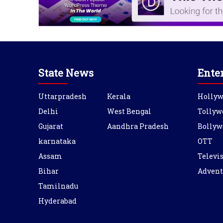
State News
Ente
Uttarpradesh
Kerala
Holly
Delhi
West Bengal
Tollyw
Gujarat
Aandhra Pradesh
Bollyw
karnataka
OTT
Assam
Televi
Bihar
Advent
Tamilnadu
Hyderabad