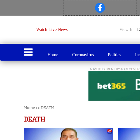
Watch Live News
View In
Home
Coronavirus
Politics
In
Home
>>
DEATH
DEATH