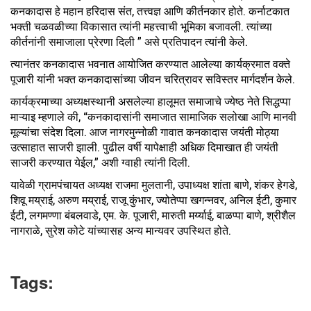
कनकादास हे महान हरिदास संत, तत्त्वज्ञ आणि कीर्तनकार होते. कर्नाटकात
भक्ती चळवळीच्या विकासात त्यांनी महत्त्वाची भूमिका बजावली. त्यांच्या
कीर्तनांनी समाजाला प्रेरणा दिली ” असे प्रतिपादन त्यांनी केले.
त्यानंतर कनकादास भवनात आयोजित करण्यात आलेल्या कार्यक्रमात वक्ते
पूजारी यांनी भक्त कनकादासांच्या जीवन चरित्रावर सविस्तर मार्गदर्शन केले.
कार्यक्रमाच्या अध्यक्षस्थानी असलेल्या हालूमत समाजाचे ज्येष्ठ नेते सिद्धप्पा
माऱ्याइ म्हणाले की, “कनकादासांनी समाजात सामाजिक सलोखा आणि मानवी
मूल्यांचा संदेश दिला. आज नागरमुन्नोळी गावात कनकादास जयंती मोठ्या
उत्साहात साजरी झाली. पुढील वर्षी यापेक्षाही अधिक दिमाखात ही जयंती
साजरी करण्यात येईल,” अशी ग्वाही त्यांनी दिली.
यावेळी ग्रामपंचायत अध्यक्ष राजमा मुलतानी, उपाध्यक्ष शांता बाणे, शंकर हेगडे,
शिवू मय्राई, अरुण मय्राई, राजू कुंभार, ज्योतेप्पा खगन्नवर, अनिल ईटी, कुमार
ईटी, लगमण्णा बंबलवाडे, एम. के. पूजारी, मारुती मर्य्याई, बाळप्पा बाणे, श्रीशैल
नागराळे, सुरेश कोटे यांच्यासह अन्य मान्यवर उपस्थित होते.
Tags: