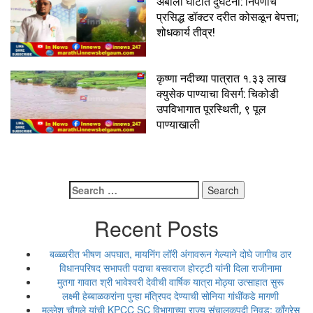
अंबोली घाटात दुर्घटना: निपणीचे
प्रसिद्ध डॉक्टर दरीत कोसळून बेपत्ता;
शोधकार्य तीव्र!
कृष्णा नदीच्या पात्रात १.३३ लाख
क्युसेक पाण्याचा विसर्ग: चिकोडी
उपविभागात पूरस्थिती, ९ पूल
पाण्याखाली
Search
for:
Recent Posts
बळ्ळारीत भीषण अपघात, मायनिंग लॉरी अंगावरून गेल्याने दोघे जागीच ठार
विधानपरिषद सभापती पदाचा बसवराज होरट्टी यांनी दिला राजीनामा
मुतगा गावात श्री भावेश्वरी देवीची वार्षिक यात्रा मोठ्या उत्साहात सुरू
लक्ष्मी हेब्बाळकरांना पुन्हा मंत्रिपद देण्याची सोनिया गांधींकडे मागणी
मल्लेश चौगुले यांची KPCC SC विभागाच्या राज्य संचालकपदी निवड; काँग्रेस