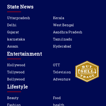
State News
Uttarpradesh
Kerala
Delhi
West Bengal
Gujarat
Aandhra Pradesh
karnataka
Tamilnadu
Assam
Hyderabad
Entertainment
Hollywood
OTT
Tollywood
Television
Bollywood
Adventure
Lifestyle
Beauty
Food
Fashion
health