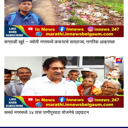
कंग्राळी खुर्द – ज्योती नगरमध्ये कचऱ्याचे साम्राज्य; नागरिक आक्रमक
समर्थ नगरमध्ये २४ तास पाणीपुरवठा योजनेचे उद्घाटन